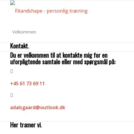
Velkommen
Kontakt
.
Personlig træning
Du er velkommen til at kontakte mig for en
uforpligtende samtale eller med spørgsmål på:
Vægttab
+45 61 73 69 11
Her træner vi
adalsgaard@outlook.dk
Priser
Her træner vi
.