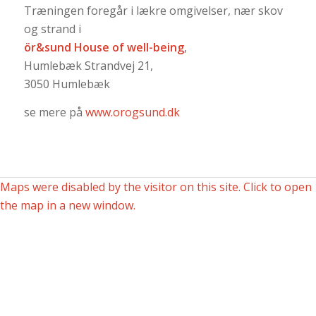
Træningen foregår i lækre omgivelser, nær skov
Om Annette
og strand i
ör&sund House of well-being
,
Humlebæk Strandvej 21,
Min træning & kostfilosofi
3050 Humlebæk
se mere på
www.orogsund.dk
Glade kunder
Kontakt
Maps were disabled by the visitor on this site. Click to open
the map in a new window.
Menu