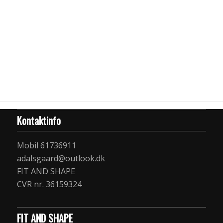
Kontaktinfo
Mobil 61736911
adalsgaard@outlook.dk
FIT AND SHAPE
CVR nr. 36159324
FIT AND SHAPE