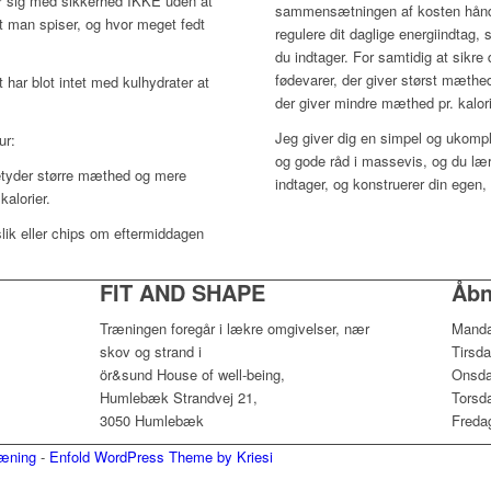
r sig med sikkerhed IKKE uden at
sammensætningen af kosten hånd
at man spiser, og hvor meget fedt
regulere dit daglige energiindtag,
du indtager. For samtidig at sikre
fødevarer, der giver størst mæthed
 har blot intet med kulhydrater at
der giver mindre mæthed pr. kalor
Jeg giver dig en simpel og ukompli
ur:
og gode råd i massevis, og du lær
betyder større mæthed og mere
indtager, og konstruerer din ege
alorier.
slik eller chips om eftermiddagen
FIT AND SHAPE
Åbn
Træningen foregår i lækre omgivelser, nær
Manda
skov og strand i
Tirsd
ör&sund House of well-being,
Onsda
Humlebæk Strandvej 21,
Torsd
3050 Humlebæk
Freda
ræning
-
Enfold WordPress Theme by Kriesi