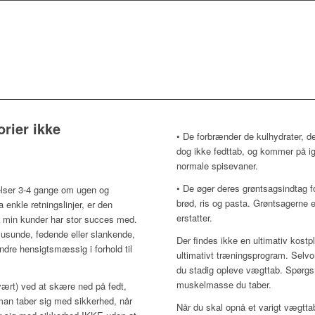
rier ikke
• De forbrænder de kulhydrater, der
dog ikke fedttab, og kommer på ige
normale spisevaner.
• De øger deres grøntsagsindtag 
lser 3-4 gange om ugen og
brød, ris og pasta. Grøntsagerne er 
 enkle retningslinjer, er den
erstatter.
af min kunder har stor succes med.
r usunde, fedende eller slankende,
Der findes ikke en ultimativ kostpl
dre hensigtsmæssig i forhold til
ultimativt træningsprogram. Selvom
du stadig opleve vægttab. Spørgsmå
muskelmasse du taber.
svært) ved at skære ned på fedt,
an taber sig med sikkerhed, når
Når du skal opnå et varigt vægtt