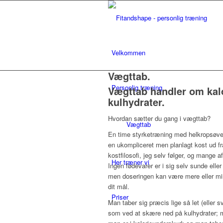
Velkommen
Vægttab
.
Personlig træning
Vægttab handler om kalo
kulhydrater.
Hvordan sætter du gang i vægttab?
Vægttab
En time styrketræning med helkropsøve
en ukompliceret men planlagt kost ud fra
kostfilosofi, jeg selv følger, og mange 
Her træner vi
Ingen fødevarer er i sig selv sunde elle
men doseringen kan være mere eller min
dit mål.
Priser
Man taber sig præcis lige så let (eller 
som ved at skære ned på kulhydrater; m