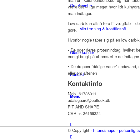
man er i kalorieunderskud; og man tabe
Om Annette
være det – lige meget hvor lidt kulhydr
man indtager.
Low carb kan altså føre til vægttab – det
Min træning & kostfilosofi
gøre.
Hvorfor nogle taber sig på en low carb-k
• De øger deres proteinindtag, hvilket 
Glade kunder
energi brugt på at omsætte de indtagne k
• De dropper “dårlige vaner” sodavand, 
eller om aftenen
Kontakt
Kontaktinfo
Mobil 61736911
Menu
adalsgaard@outlook.dk
FIT AND SHAPE
CVR nr. 36159324
© Copyright -
Fitandshape - personlig t