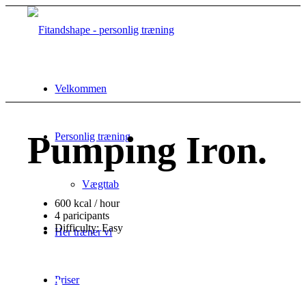
Velkommen
Pumping Iron
.
Personlig træning
Vægttab
600 kcal / hour
4 paricipants
Difficulty: Easy
Her træner vi
45
Priser