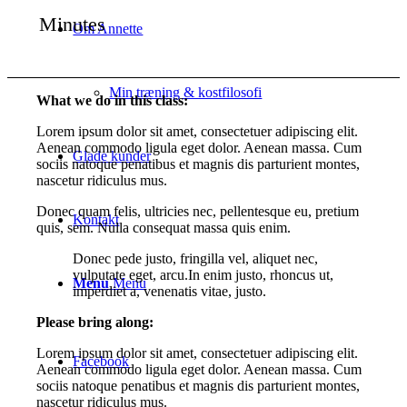
Minutes
Om Annette
Min træning & kostfilosofi
What we do in this class
:
Lorem ipsum dolor sit amet, consectetuer adipiscing elit.
Aenean commodo ligula eget dolor. Aenean massa. Cum
Glade kunder
sociis natoque penatibus et magnis dis parturient montes,
nascetur ridiculus mus.
Donec quam felis, ultricies nec, pellentesque eu, pretium
Kontakt
quis, sem. Nulla consequat massa quis enim.
Donec pede justo, fringilla vel, aliquet nec,
vulputate eget, arcu.In enim justo, rhoncus ut,
Menu
Menu
imperdiet a, venenatis vitae, justo.
Please bring along
:
Lorem ipsum dolor sit amet, consectetuer adipiscing elit.
Facebook
Aenean commodo ligula eget dolor. Aenean massa. Cum
sociis natoque penatibus et magnis dis parturient montes,
nascetur ridiculus mus.