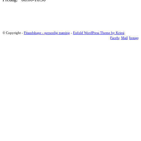
© Copyright -
Fitandshape - personlig træning
-
Enfold WordPress Theme by Kriesi
Facebook
Mail
Instagr