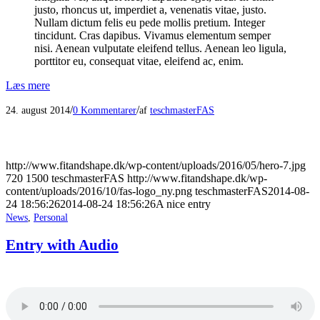
justo, rhoncus ut, imperdiet a, venenatis vitae, justo.
Nullam dictum felis eu pede mollis pretium. Integer
tincidunt. Cras dapibus. Vivamus elementum semper
nisi. Aenean vulputate eleifend tellus. Aenean leo ligula,
porttitor eu, consequat vitae, eleifend ac, enim.
Læs mere
/
/
24. august 2014
0 Kommentarer
af
teschmasterFAS
http://www.fitandshape.dk/wp-content/uploads/2016/05/hero-7.jpg
720
1500
teschmasterFAS
http://www.fitandshape.dk/wp-
content/uploads/2016/10/fas-logo_ny.png
teschmasterFAS
2014-08-
24 18:56:26
2014-08-24 18:56:26
A nice entry
News
,
Personal
Entry with Audio