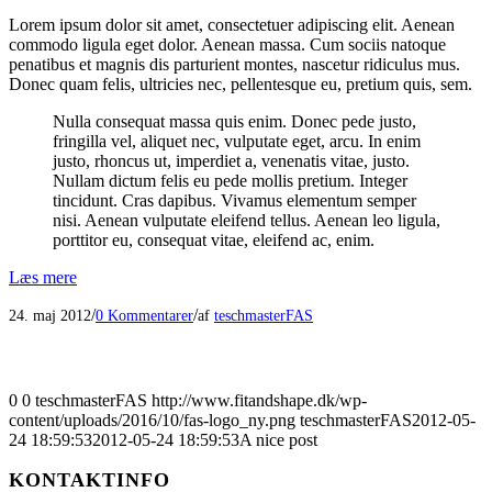
Lorem ipsum dolor sit amet, consectetuer adipiscing elit. Aenean
commodo ligula eget dolor. Aenean massa. Cum sociis natoque
penatibus et magnis dis parturient montes, nascetur ridiculus mus.
Donec quam felis, ultricies nec, pellentesque eu, pretium quis, sem.
Nulla consequat massa quis enim. Donec pede justo,
fringilla vel, aliquet nec, vulputate eget, arcu. In enim
justo, rhoncus ut, imperdiet a, venenatis vitae, justo.
Nullam dictum felis eu pede mollis pretium. Integer
tincidunt. Cras dapibus. Vivamus elementum semper
nisi. Aenean vulputate eleifend tellus. Aenean leo ligula,
porttitor eu, consequat vitae, eleifend ac, enim.
Læs mere
/
/
24. maj 2012
0 Kommentarer
af
teschmasterFAS
0
0
teschmasterFAS
http://www.fitandshape.dk/wp-
content/uploads/2016/10/fas-logo_ny.png
teschmasterFAS
2012-05-
24 18:59:53
2012-05-24 18:59:53
A nice post
KONTAKTINFO