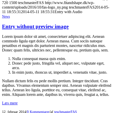
720
1500
teschmasterFAS
http://www.fitandshape.dk/wp-
content/uploads/2016/10/fas-logo_ny.png
teschmasterFAS
2014-05-
11 18:55:31
2014-05-11 18:55:31
Entry with Audio
News
Entry without preview image
Lorem ipsum dolor sit amet, consectetuer adipiscing elit. Aenean
commodo ligula eget dolor. Aenean massa. Cum sociis natoque
penatibus et magnis dis parturient montes, nascetur ridiculus mus.
Donec quam felis, ultricies nec, pellentesque eu, pretium quis, sem.
Nulla consequat massa quis enim.
Donec pede justo, fringilla vel, aliquet nec, vulputate eget,
arcu.
In enim justo, rhoncus ut, imperdiet a, venenatis vitae, justo.
Nullam dictum felis eu pede mollis pretium. Integer tincidunt. Cras
dapibus. Vivamus elementum semper nisi. Aenean vulputate eleifend
tellus. Aenean leo ligula, porttitor eu, consequat vitae, eleifend ac,
enim. Aliquam lorem ante, dapibus in, viverra quis, feugiat a, tellus.
Læs mere
/
/
12. februar 2014
0 Kommentarer
af
teschmasterFAS