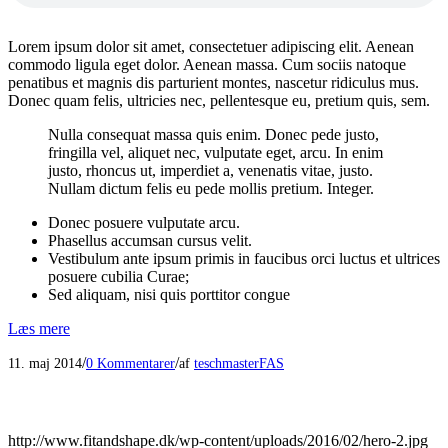
Lorem ipsum dolor sit amet, consectetuer adipiscing elit. Aenean
commodo ligula eget dolor. Aenean massa. Cum sociis natoque
penatibus et magnis dis parturient montes, nascetur ridiculus mus.
Donec quam felis, ultricies nec, pellentesque eu, pretium quis, sem.
Nulla consequat massa quis enim. Donec pede justo,
fringilla vel, aliquet nec, vulputate eget, arcu. In enim
justo, rhoncus ut, imperdiet a, venenatis vitae, justo.
Nullam dictum felis eu pede mollis pretium. Integer.
Donec posuere vulputate arcu.
Phasellus accumsan cursus velit.
Vestibulum ante ipsum primis in faucibus orci luctus et ultrices
posuere cubilia Curae;
Sed aliquam, nisi quis porttitor congue
Læs mere
/
/
11. maj 2014
0 Kommentarer
af
teschmasterFAS
http://www.fitandshape.dk/wp-content/uploads/2016/02/hero-2.jpg