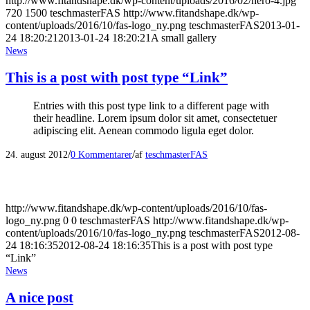
http://www.fitandshape.dk/wp-content/uploads/2016/02/hero-4.jpg
720
1500
teschmasterFAS
http://www.fitandshape.dk/wp-
content/uploads/2016/10/fas-logo_ny.png
teschmasterFAS
2013-01-
24 18:20:21
2013-01-24 18:20:21
A small gallery
News
This is a post with post type “Link”
Entries with this post type link to a different page with
their headline. Lorem ipsum dolor sit amet, consectetuer
adipiscing elit. Aenean commodo ligula eget dolor.
/
/
24. august 2012
0 Kommentarer
af
teschmasterFAS
http://www.fitandshape.dk/wp-content/uploads/2016/10/fas-
logo_ny.png
0
0
teschmasterFAS
http://www.fitandshape.dk/wp-
content/uploads/2016/10/fas-logo_ny.png
teschmasterFAS
2012-08-
24 18:16:35
2012-08-24 18:16:35
This is a post with post type
“Link”
News
A nice post