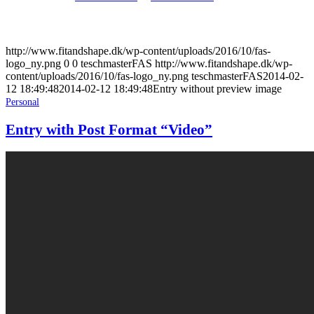
http://www.fitandshape.dk/wp-content/uploads/2016/10/fas-
logo_ny.png
0
0
teschmasterFAS
http://www.fitandshape.dk/wp-
content/uploads/2016/10/fas-logo_ny.png
teschmasterFAS
2014-02-
12 18:49:48
2014-02-12 18:49:48
Entry without preview image
Personal
Entry with Post Format “Video”