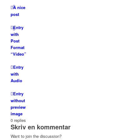
A nice
post
Entry
with
Post
Format
“Video”
Entry
with
Audio
Entry
without
preview
image
0
replies
Skriv en kommentar
Want to join the discussion?