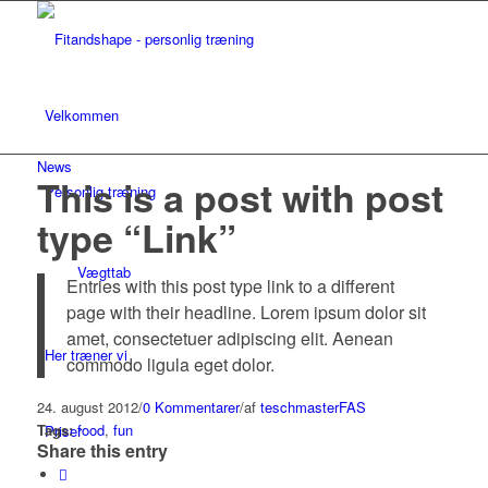
Velkommen
News
This is a post with post
Personlig træning
type “Link”
Vægttab
Entries with this post type link to a different
page with their headline. Lorem ipsum dolor sit
amet, consectetuer adipiscing elit. Aenean
Her træner vi
commodo ligula eget dolor.
24. august 2012
/
0 Kommentarer
/
af
teschmasterFAS
Tags:
food
,
fun
Priser
Share this entry